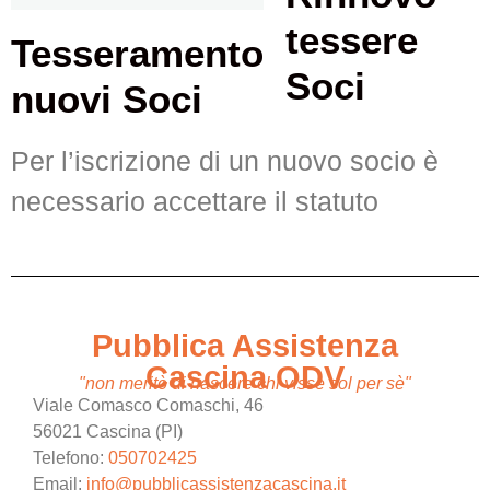
tessere
Tesseramento
Soci
(1)
nuovi Soci
(1)
Per l’iscrizione di un nuovo socio è
necessario accettare il statuto
Pubblica Assistenza
Cascina ODV
"non meritò di nascere chi visse sol per sè"
Viale Comasco Comaschi, 46
56021 Cascina (PI)
Telefono:
050702425
Email:
info@pubblicassistenzacascina.it